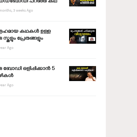
െഡ്ബോഡി പറഞ്ഞ കഥ
months, 3 weeks Ago
ുരൂഹമായ കഥകൾ ഉള്ള
ു സ്കൂളും പ്രേതങ്ങളും
year Ago
ു ബോഡി ഒളിപ്പിക്കാൻ 5
ുഴികൾ
year Ago