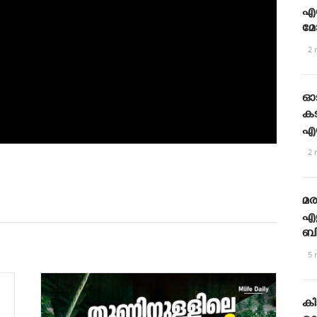
എത
മ
2 
ഓട
കട
എസ
2 
മര
എത
ബി
5 
കി