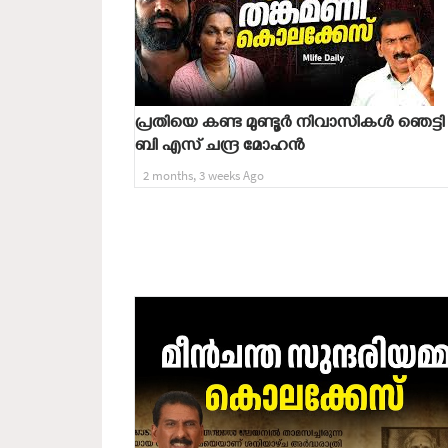
പ്രതിയെ കണ്ട മുണ്ടൂർ നിവാസികൾ ഞെട്ടി 
ബി എസ് ചന്ദ്ര മോഹൻ
2 months, 3 weeks Ago