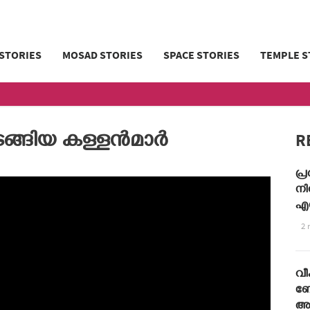
 STORIES
MOSAD STORIES
SPACE STORIES
TEMPLE S
R
ടങ്ങിയ കള്ളൻമാർ
പ്
നി
എസ
2 
വീപ
ബ
അ