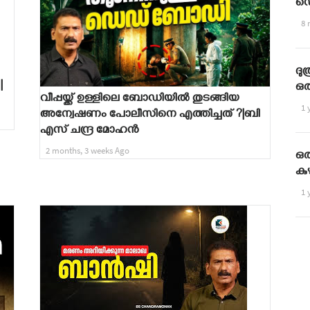
ഡ
8 
ദ
|
ഒര
വീപ്പയ്ക്ക് ഉള്ളിലെ ബോഡിയിൽ തുടങ്ങിയ
1 
അന്വേഷണം പോലീസിനെ എത്തിച്ചത് ?|ബി
എസ് ചന്ദ്ര മോഹൻ
2 months, 3 weeks Ago
ഒര
ക
1 